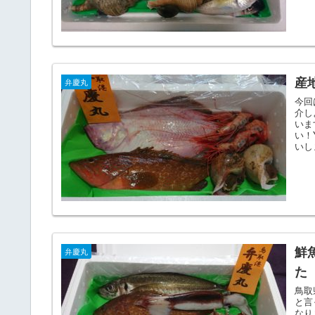
産
弁慶丸
今回
介し
いま
い！
いし
鮮
弁慶丸
た
鳥取
と言
なり