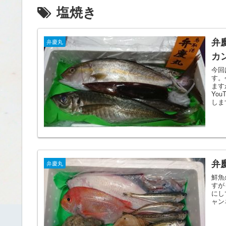
塩焼き
弁
弁慶丸
カ
今回
す。
ます
Yo
しま
弁
弁慶丸
鮮魚
すが
にし
ャン