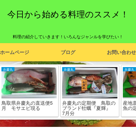
今日から始める料理のススメ！
料理の紹介していきます！いろんなジャンルを学びたい！
ホームページ
ブログ
お問い合わせ
弁慶丸
弁慶丸
5
弁慶丸の定期便 鳥取の
産地直送！弁慶丸の旬の
ブランド牡蠣『夏輝』
魚の定期便 9月
7月分