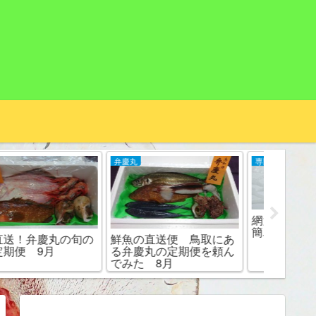
弁慶丸
専門調理師
弁慶丸
網大根の作り方 意外と
簡単？○○するだけ！
鮮魚の直送便 鳥取にあ
弁慶丸さ
る弁慶丸の定期便を頼ん
月はこ
でみた 8月
サ？カ
わかる