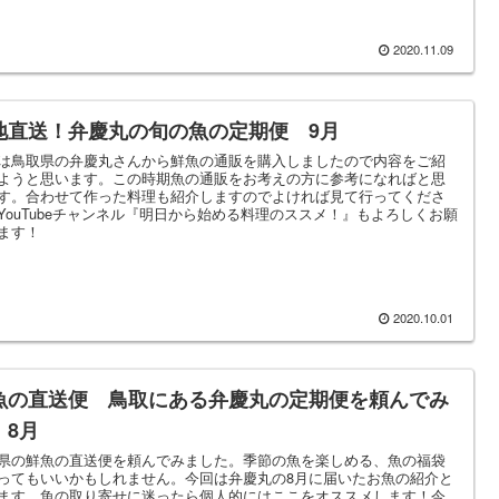
2020.11.09
地直送！弁慶丸の旬の魚の定期便 9月
は鳥取県の弁慶丸さんから鮮魚の通販を購入しましたので内容をご紹
ようと思います。この時期魚の通販をお考えの方に参考になればと思
す。合わせて作った料理も紹介しますのでよければ見て行ってくださ
YouTubeチャンネル『明日から始める料理のススメ！』もよろしくお願
ます！
2020.10.01
魚の直送便 鳥取にある弁慶丸の定期便を頼んでみ
 8月
県の鮮魚の直送便を頼んでみました。季節の魚を楽しめる、魚の福袋
ってもいいかもしれません。今回は弁慶丸の8月に届いたお魚の紹介と
ます。魚の取り寄せに迷ったら個人的にはここをオススメします！今