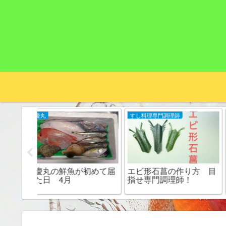
すし料理専門調理師
弁慶丸
初めて届
エビ形石菖の作り方 目
鳥取県弁慶丸の直送便
指せ専門調理師！
月 モサエビ現る